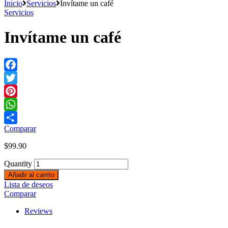
Inicio
Servicios
Invítame un café
Servicios
Invítame un café
Facebook
Twitter
Pinterest
WhatsApp
Comparar
Share
$
99.90
Quantity
Añadir al carrito
Lista de deseos
Comparar
Reviews